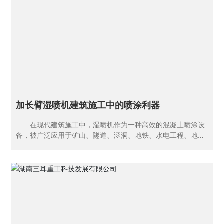
凝土物料输送到喷射系统。而喷射系统则精确地将混凝土按照
设定的要求喷射至作业面。 这种设备在提高施工效率方面
表现优异。传统的人工喷射混凝土方式，不仅速度慢，而且喷
射的均匀性难以保证。拖式湿喷机能够以稳定的速度持续进行
喷射作业，大大缩短了工程的喷射混凝土环节所需的时间。例
如，在隧道工程中，它可以沿着隧道壁快速地进行喷射，在较
短的时间内就可以完成一大段隧道的初期支护喷射混凝土作
业。同时，它的喷射量可以根据工程的实际需求进行精准调
节，避免了混凝土的浪费，这在大规模工程中能够节省
加长臂湿喷机建筑施工中的喷涂利器
在现代建筑施工中，湿喷机作为一种高效的混凝土喷涂设
备，被广泛应用于矿山、隧道、涵洞、地铁、水电工程、地下
工程及护坡等领域。而加长臂湿喷机，以其超长的作业臂长和
喷涂性能，更是成为这些复杂施工环境中的得力助手。
一、产品特点 超长作业臂长：加长臂湿喷机通常配备有25
米甚至更长的作业臂，这使得它能够轻松应对各种复杂施工环
境，如高空作业、狭窄空间等，实现高效、精准的喷涂作业。
高效喷涂能力：采用先进的喷涂技术和高效的泵送系统，
加长臂湿喷机能够确保喷涂质量均匀、细腻，大大提高了施工
效率。同时，其湿喷工艺还能有效控制喷射回弹率，减少材料