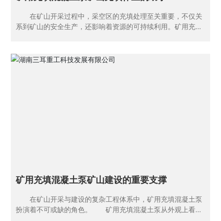
在矿山开采过程中，采空区的充填处理至关重要，不仅关
系到矿山的安全生产，还影响着资源的可持续利用。矿用充填
混凝土泵作为矿山充填作业的关键设备，发挥着不可替代的作
用。 工作原理与性能优势 矿用充填混凝土泵主要通过
液压系统或机械传动系统提供动力，将混凝土或充填料从地面
或其他储存地点输送到井下采空区。以液压活塞式混凝土泵为
例，它由料斗、液压缸和活塞、混凝土缸、阀门、Y形管等部
件组成。工作时，搅拌机或混凝土搅拌运输车卸出的混凝土倒
入料斗，在阀门操纵系统作用下，液压活塞带动活塞后移，混
凝土在自重和吸力作用下进入混凝土缸，随后液压系统中压力
油的进出反向，活塞向前推压，混凝土通过Y形管进入输送管
送至浇筑地点。两个缸所交替进料和出料，能连续稳定地排
料。 这种泵具有诸多性能优势。输送距离远、高度高、量
大，能满足不同规模矿山采空区的充填需求。而且操作简便，
采用人性化设计，用户只需按照说明书进行简单调试
矿用充填混凝土泵矿山建设的重要支撑
在矿山开采与建设的复杂工程体系中，矿用充填混凝土泵
扮演着不可或缺的角色。 矿用充填混凝土泵从外观上看，
是一个结构坚固、体型较大的机械设备。主体部分由厚重的金