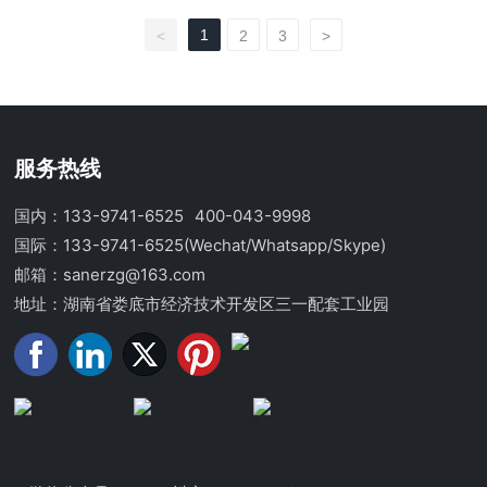
坡湿喷机的工作原理及结构 护坡湿喷机主要利用水雾冷
却、吸附和沉降原理，以及液压泵送式工作原理进行作业。在
1
<
2
3
>
作业过程中，湿喷机通过雾化水吸附粉尘到水滴上，然后将水
带入排风机排走，从而降低粉尘浓度。同时，湿喷机采用液压
泵送式，利用液压泵产生的推力，使两个油缸往复交替运动，
将稠密流物料由输送管道送至混流管处，经压缩空气形成稀薄
流通过管道送至喷头处，在喷头处加入一定比例的速凝剂，直
接喷射至受喷面上。 护坡湿喷机主要由主体排风机、刮板
服务热线
输送机、雾化装置、管道和喷杆等组成。其结构紧凑、操作简
便，且具备较高的喷射效率和良好的喷射效果。 二、护坡
国内：133-9741-6525
400-043-9998
湿喷机的主要用途 护坡湿喷机广泛应用于电力、钢铁、化
国际：133-9741-6525
(Wechat/Whatsapp/Skype)
工、矿山、隧道、涵洞、地铁、水电工程等基础设施
邮箱：sanerzg@163.com
地址：湖南省娄底市经济技术开发区三一配套工业园