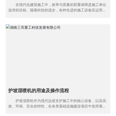
在现代化建筑施工中，效率与质量的双重保障是施工单位
追求的目标。随着科技的进步，各种先进的施工设备应运而
生，其中拖式湿喷机便是建筑施工领域中的一颗璀璨明星。这
款设备以其高效、环保、易操作等特点，在各类混凝土喷涂作
业中发挥着举足轻重的作用。 拖式湿喷机，顾名思义，是
一种可以拖动的湿式混凝土喷涂机械。集混凝土搅拌、输送和
喷涂于一体，通过机械化的操作方式，大大提高了施工效率。
与传统的手工喷涂相比，拖式湿喷机能够实现连续、均匀的喷
涂效果，不仅节省了人力，还极大地提升了施工质量。 在
性能方面，拖式湿喷机具有出色的混凝土处理能力。其强大的
搅拌系统能够确保混凝土混合均匀，避免结块和离析现象的发
生。同时，高效的输送系统能够将混凝土快速、准确地输送到
喷涂位置，为后续的喷涂作业提供有力的支持。而喷涂系统则
通过精确的控制，实现混凝土的均匀喷涂，使得施工面更加平
整、美观。 环保是当今社会的重要议题，拖式湿
护坡湿喷机的用途及操作流程
护坡湿喷机作为现代边坡支护施工中的核心设备，以其高
效、环保、安全的特性，在各类基础设施建设项目中发挥着至
关重要的作用。以下是对护坡湿喷机的详细介绍。 一、护