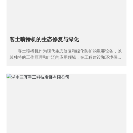
浪费。 操作便捷性：加长臂湿喷机通常配备有智能控制系
统，实现了自动化、智能化操作。这不仅降低了劳动强度，还
提高了工作安全性。操作人员可以通过遥控器远离施工现场，
避免直接接触粉尘和噪音等有害因素。 多功能性：一些加
长臂湿喷机还集成了湿喷、混凝土输送、客土喷播
客土喷播机的生态修复与绿化
客土喷播机作为现代生态修复和绿化防护的重要设备，以
其独特的工作原理和广泛的应用领域，在工程建设和环境保护
中发挥着不可替代的作用。 一、工作原理 客土喷播机
是一种利用机械设备将植物种子、有机物、肥料等材料按一定
比例混合，并通过高压喷射至土壤表面的技术。其工作原理主
要基于以下几个方面： 材料混合：将植物种子、有机物、
肥料等材料在搅拌容器中与水混合成胶状的混合浆液。 高
压喷射：利用压力泵将混合浆液喷射至待修复或绿化的土壤表
面。 营养保湿：混合浆液中的有机物、肥料等为植物生长
提供必要的营养和水分，同时形成一层保湿层，促进植物种子
的发芽和生长。 二、特点 客土喷播机具有以下显著特
点： 高效快速：能够一次性完成施肥、混种、播种、覆盖
等工序，大大提高了工作效率。 适应性强：适用于各种地
形和土壤条件，包括岩石、砂粒等无土表面或有机质土壤表