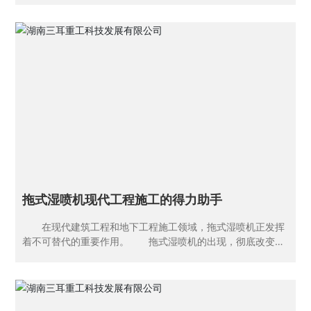
属外壳包裹，多采用耐磨损、抗腐蚀的钢材制成，这不仅是为
了承受混凝土的压力，也是为了适应矿山恶劣的工作环境。其
整体造型像是一个巨大的长方体与一些不规则形状的组合，有
着粗重的进料口和出料口。进料口宽敞，方便大量混凝土原料
的快速进入;出料口则设计巧妙，能够精准地将充填混凝土泵送
到需要的地方。 从内部结构而言，有着复杂的泵送系统。
核心部件是活塞和缸体，活塞在强大的动力驱动下在缸体内做
往复运动。当活塞向后运动时，进料口的单向阀打开，混凝土
被吸入缸体;当活塞向前运动时，出料口的单向阀打开，混凝土
被推送出去。这种活塞式的泵送机制确保了混凝土能够持续、
稳定地被输送。此外，还有强大的动力传输系统，通常由电机
或液压系统提供动力。电机的扭矩输出或者液
拖式湿喷机现代工程施工的得力助手
在现代建筑工程和地下工程施工领域，拖式湿喷机正发挥
着不可替代的重要作用。 拖式湿喷机的出现，彻底改变了
传统喷射混凝土的作业模式。从结构上看，主要由行走底盘、
泵送系统、喷射系统等几个关键部分组成。行走底盘使得它能
够方便地在施工现场移动，根据需要到达不同的作业地点。泵
送系统犹如强大的动力心脏，能够稳定而高效地将搅拌好的混