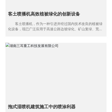
面。 成本低廉：相较于传统种植方式，客土喷播
客土喷播机高效植被绿化的创新设备
客土喷播机，作为一种引进并经过国内技术改良的植被绿
化设备，现已广泛应用于高速公路边坡绿化、矿山复绿、荒漠
治理、河堤防护以及大规模绿地重建等绿化工程中。其高效、
均匀的播种方式以及良好的土壤改良效果，使得客土喷播机成
为现代植被建植的重要工具。 一、设备概述 客土喷播
机，又称hydroseeder，其功率多样，包括62kw、78kw、11
0kw、125kw等多种型号，以满足不同规模和需求的绿化工
程。罐体容积也有6m³、8m³等多种选择，以适应不同地形和
作业环境。扬程可达20-50m，使得设备能够在复杂地形条件
下进行高效作业。同时，其重量适中，一般在4.5t左右，便于
运输和移动。 二、工作原理 客土喷播机的工作原理是
将绿化用草籽、保水剂、粘合剂及肥料等，在搅拌容器中与水
混合成胶状的混合浆液。然后，利用压力泵将混合浆液喷播于
待播土地上。这种混合浆液不仅含有植物种子，还富含保水材
料和养分，
拖式湿喷机建筑施工中的喷涂利器